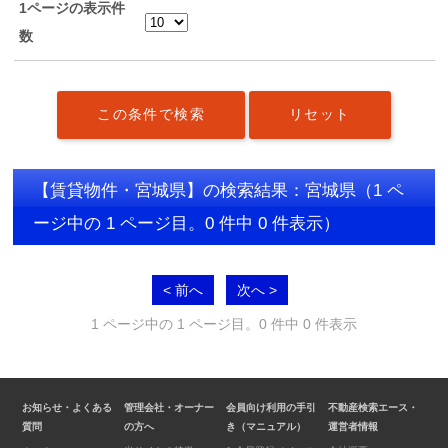
1ページの表示件
数
【賃貸物件・宮城県】の検索結果：宮城県
（1 ペ
ージ中の 1 ページ目。0 件中 0 件表示）
< 前へ
次へ >
1 ページ中の 1 ページ目。0 件中 0 件表示
お知らせ・よくある
管理会社・オーナー
会員向け利用の手引
不動産検索エース・
質問
の方へ
き（マニュアル）
運営者情報