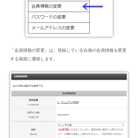
「会員情報の変更」は、登録している自身の会員情報を変更
する画面に遷移します。