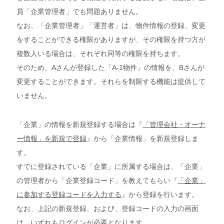
員「企業管理者」でも問題ありません。
なお、「企業管理者」「運営者」は、物件情報の登録、変更
をすることができる権限がありますが、その権限を持つ方が
複数人いる場合は、それぞれ同等の権限を持ちます。
そのため、Aさんが登録した「A-1物件」の情報を、Bさんが
変更することができます。それらを制限する機能は提供して
いません。
「企業」の情報を新規登録する場合は『
「管理会社・オーナ
ー情報」を新規で登録
』から「企業情報」を新規登録しま
す。
すでに登録されている「企業」に所属する場合は、「企業」
の管理者から「企業登録コード」を教えてもらい『
「企業」
に参加する登録コードを入力する
』から登録を行います。
なお、上記の新規登録、および、登録コードの入力の画面
は、いずれもログインが必要となります。