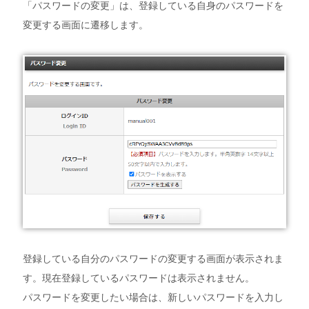
「パスワードの変更」は、登録している自身のパスワードを
変更する画面に遷移します。
登録している自分のパスワードの変更する画面が表示されま
す。現在登録しているパスワードは表示されません。
パスワードを変更したい場合は、新しいパスワードを入力し