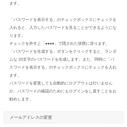
ます。
「パスワードを表示する」のチェックボックスにチェックを
入れると、入力したパスワードを見ることができるようにな
ります。
チェックを外すと「●●●●」で隠された状態に戻ります。
「パスワードを生成する」ボタンをクリックすると、ランダ
ムな 20文字のパスワードを生成します。また、同時に「パ
スワードを表示する」のチェックボックスにチェックを入れ
ます。
パスワードを変更しても自動的にログアウトは行いません
が、パスワードの確認のためにもログインをし直すことをお
勧めします。
メールアドレスの変更