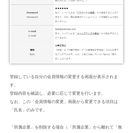
登録している自分の会員情報の変更する画面が表示されま
す。
登録内容を確認し、必要に応じて変更を行います。
なお、この「会員情報の変更」画面から変更できる項目は
「氏名」のみです。
「所属企業」を削除する場合（「所属企業」から離れて「無