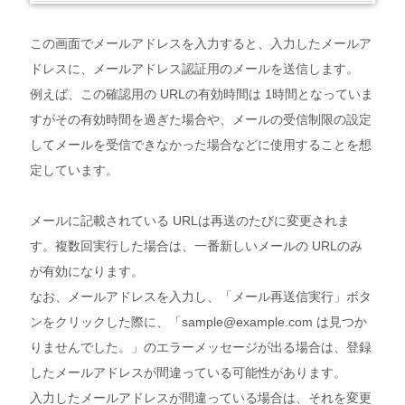
この画面でメールアドレスを入力すると、入力したメールア
ドレスに、メールアドレス認証用のメールを送信します。
例えば、この確認用の URLの有効時間は 1時間となっていま
すがその有効時間を過ぎた場合や、メールの受信制限の設定
してメールを受信できなかった場合などに使用することを想
定しています。
メールに記載されている URLは再送のたびに変更されま
す。複数回実行した場合は、一番新しいメールの URLのみ
が有効になります。
なお、メールアドレスを入力し、「メール再送信実行」ボタ
ンをクリックした際に、「sample@example.com は見つか
りませんでした。」のエラーメッセージが出る場合は、登録
したメールアドレスが間違っている可能性があります。
入力したメールアドレスが間違っている場合は、それを変更