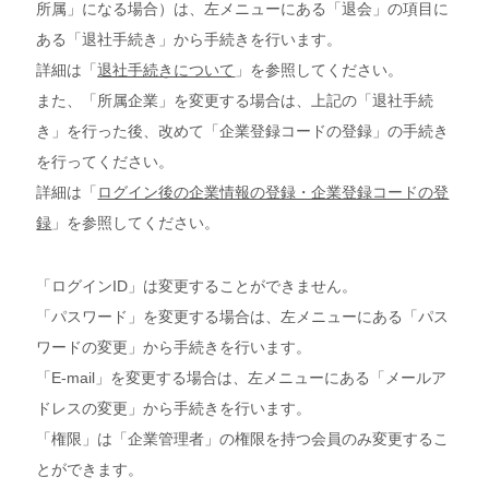
所属」になる場合）は、左メニューにある「退会」の項目に
ある「退社手続き」から手続きを行います。
詳細は「
退社手続きについて
」を参照してください。
また、「所属企業」を変更する場合は、上記の「退社手続
き」を行った後、改めて「企業登録コードの登録」の手続き
を行ってください。
詳細は「
ログイン後の企業情報の登録・企業登録コードの登
録
」を参照してください。
「ログインID」は変更することができません。
「パスワード」を変更する場合は、左メニューにある「パス
ワードの変更」から手続きを行います。
「E-mail」を変更する場合は、左メニューにある「メールア
ドレスの変更」から手続きを行います。
「権限」は「企業管理者」の権限を持つ会員のみ変更するこ
とができます。