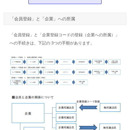
「会員登録」と「企業」への所属
「会員登録」と「企業登録コードの登録（企業への所属）」
への手続きは、下記の 3つの手順があります。