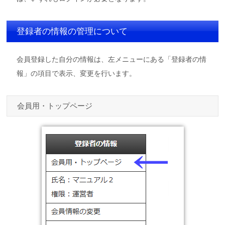
登録者の情報の管理について
会員登録した自分の情報は、左メニューにある「登録者の情
報」の項目で表示、変更を行います。
会員用・トップページ