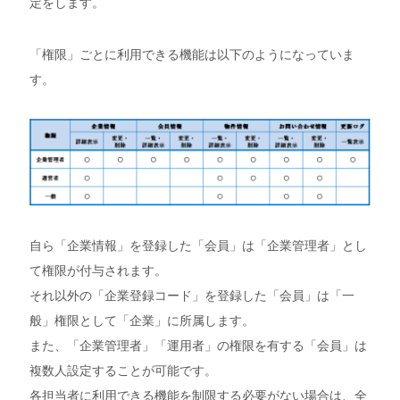
定をします。
「権限」ごとに利用できる機能は以下のようになっていま
す。
自ら「企業情報」を登録した「会員」は「企業管理者」とし
て権限が付与されます。
それ以外の「企業登録コード」を登録した「会員」は「一
般」権限として「企業」に所属します。
また、「企業管理者」「運用者」の権限を有する「会員」は
複数人設定することが可能です。
各担当者に利用できる機能を制限する必要がない場合は、全