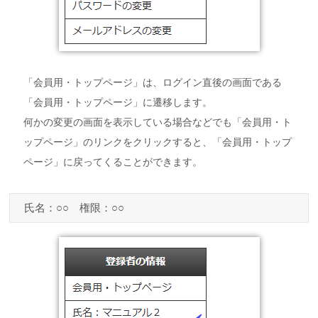
「会員用・トップページ」は、ログイン直後の画面である
「会員用・トップページ」に遷移します。
何かの変更の画面を表示している場合などでも「会員用・ト
ップページ」のリンクをクリックすると、「会員用・トップ
ページ」に戻ってくることができます。
氏名：○○ 権限：○○