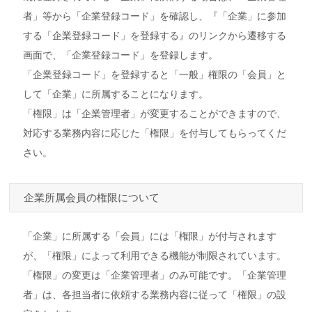
者」等から「企業登録コード」を確認し、『「企業」に参加
する「企業登録コード」を登録する』のリンクから遷移する
画面で、「企業登録コード」を登録します。
「企業登録コード」を登録すると「一般」権限の「会員」と
して「企業」に所属することになります。
「権限」は「企業管理者」が変更することができますので、
対応する業務内容に応じた「権限」を付与してもらってくだ
さい。
企業所属会員の権限について
「企業」に所属する「会員」には「権限」が付与されます
が、「権限」によって利用できる機能が制限されています。
「権限」の変更は「企業管理者」のみ可能です。「企業管理
者」は、各担当者に依頼する業務内容に従って「権限」の設