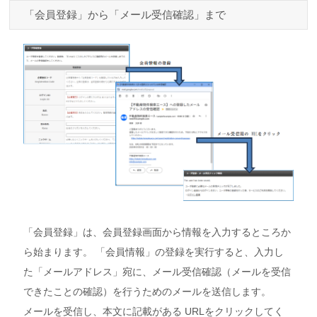
「会員登録」から「メール受信確認」まで
「会員登録」は、会員登録画面から情報を入力するところか
ら始まります。 「会員情報」の登録を実行すると、入力し
た「メールアドレス」宛に、メール受信確認（メールを受信
できたことの確認）を行うためのメールを送信します。
メールを受信し、本文に記載がある URLをクリックしてく