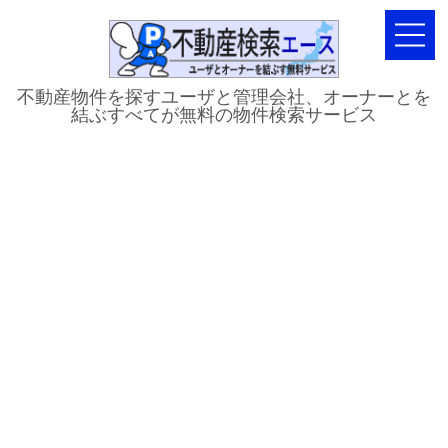
不動産物件を探すユーザと管理会社、オーナーとを
結ぶすべてが無料の物件検索サービス