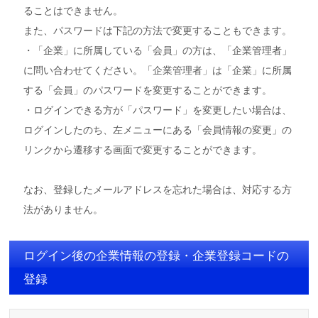
ることはできません。
また、パスワードは下記の方法で変更することもできます。
・「企業」に所属している「会員」の方は、「企業管理者」
に問い合わせてください。「企業管理者」は「企業」に所属
する「会員」のパスワードを変更することができます。
・ログインできる方が「パスワード」を変更したい場合は、
ログインしたのち、左メニューにある「会員情報の変更」の
リンクから遷移する画面で変更することができます。
なお、登録したメールアドレスを忘れた場合は、対応する方
法がありません。
ログイン後の企業情報の登録・企業登録コードの
登録