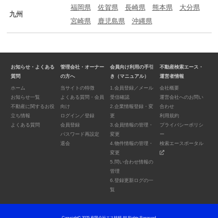
福岡県
佐賀県
長崎県
熊本県
大分県
九州
宮崎県
鹿児島県
沖縄県
お知らせ・よくある
管理会社・オーナー
会員向け利用の手引
不動産検索エース・
質問
の方へ
き（マニュアル）
運営者情報
ホーム
当サイトの特徴
1.会員登録／メール
会社概要
お知らせ一覧
よくある質問・会員
受信確認
運営会社へのお問い
不動産に関するお役
向け
2.企業情報登録・変
合わせ
立ち情報
ログイン／登録
更
利用規約
よくある質問
会員登録
3.会員情報の管理・
プライバシーポリシ
パスワード再設定
変更
ー
退会
4.物件情報の管理・
検索エースポータル
変更
5.問い合わせ情報の
管理
6.登録更新ログの一
覧
Copyright© 2025 有限会社エス技研 All Rights Reserved.