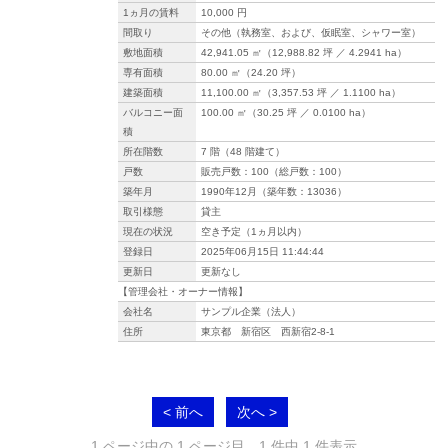
1ヵ月の賃料
10,000 円
間取り
その他（執務室、および、仮眠室、シャワー室）
敷地面積
42,941.05 ㎡（12,988.82 坪 ／ 4.2941 ha）
専有面積
80.00 ㎡（24.20 坪）
建築面積
11,100.00 ㎡（3,357.53 坪 ／ 1.1100 ha）
バルコニー面
100.00 ㎡（30.25 坪 ／ 0.0100 ha）
積
所在階数
7 階（48 階建て）
戸数
販売戸数：100（総戸数：100）
築年月
1990年12月（築年数：13036）
取引様態
貸主
現在の状況
空き予定（1ヵ月以内）
登録日
2025年06月15日 11:44:44
更新日
更新なし
【管理会社・オーナー情報】
会社名
サンプル企業（法人）
住所
東京都 新宿区 西新宿2-8-1
< 前へ
次へ >
1 ページ中の 1 ページ目。1 件中 1 件表示