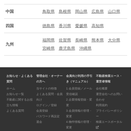
中国
鳥取県
島根県
岡山県
広島県
山口県
四国
徳島県
香川県
愛媛県
高知県
福岡県
佐賀県
長崎県
熊本県
大分県
九州
宮崎県
鹿児島県
沖縄県
お知らせ・よくある
管理会社・オーナー
会員向け利用の手引
不動産検索エース・
質問
の方へ
き（マニュアル）
運営者情報
ホーム
当サイトの特徴
1.会員登録／メール
会社概要
お知らせ一覧
よくある質問・会員
受信確認
運営会社へのお問い
不動産に関するお役
向け
2.企業情報登録・変
合わせ
立ち情報
ログイン／登録
更
利用規約
よくある質問
会員登録
3.会員情報の管理・
プライバシーポリシ
パスワード再設定
変更
ー
退会
4.物件情報の管理・
検索エースポータル
変更