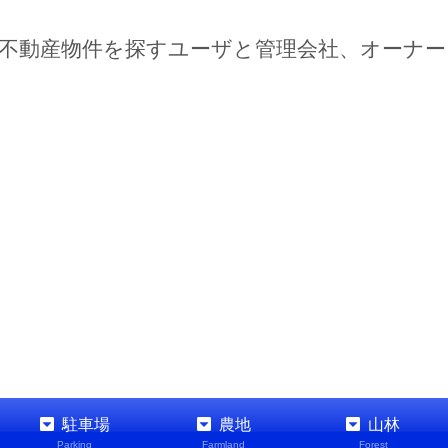
不動産物件を探すユーザと管理会社、オーナ
駐車場
農地
山林
Parking
Farmland
Forest