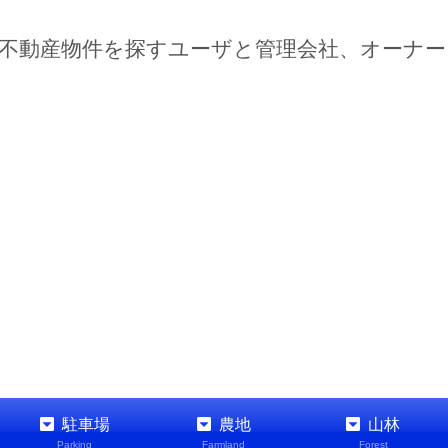
不動産物件を探すユーザと管理会社、オーナ
駐車場
農地
山林
Parking
Farmland
Forest