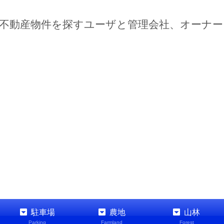
不動産物件を探すユーザと管理会社、オーナ
駐車場
農地
山林
Parking
Farmland
Forest