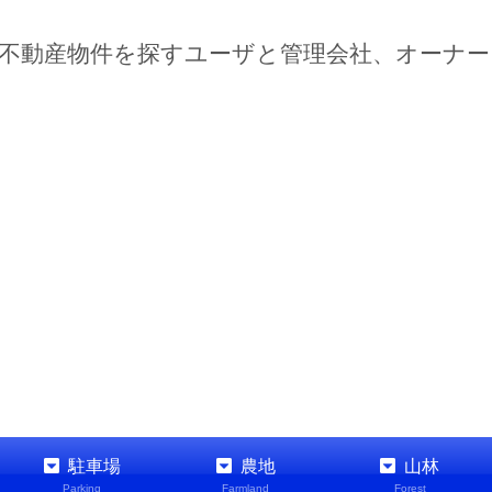
不動産物件を探すユーザと管理会社、オーナ
駐車場
農地
山林
Parking
Farmland
Forest