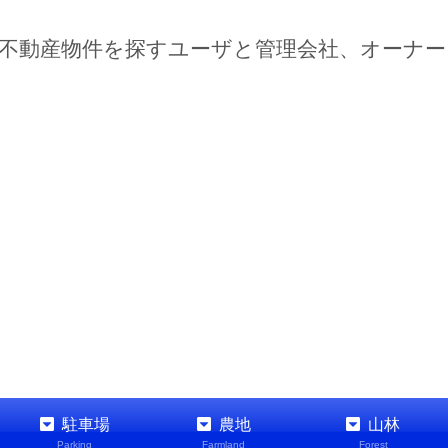
不動産物件を探すユーザと管理会社、オーナ
駐車場
農地
山林
Parking
Farmland
Forest