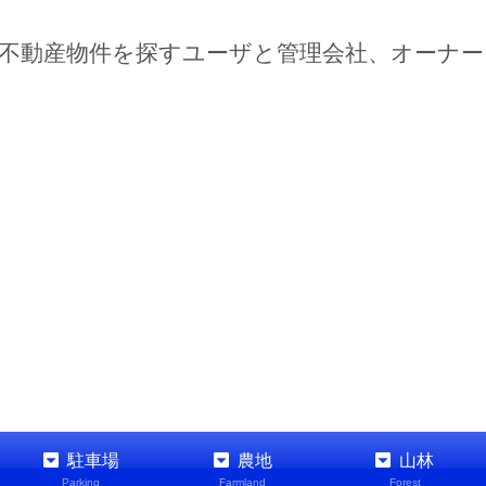
不動産物件を探すユーザと管理会社、オーナ
駐車場
農地
山林
Parking
Farmland
Forest