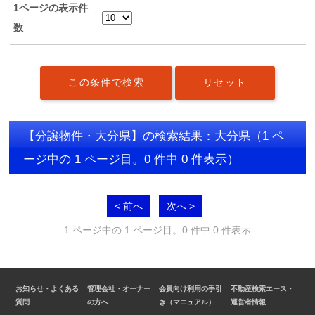
1ページの表示件
数
【分譲物件・大分県】の検索結果：大分県
（1 ペ
ージ中の 1 ページ目。0 件中 0 件表示）
< 前へ
次へ >
1 ページ中の 1 ページ目。0 件中 0 件表示
お知らせ・よくある
管理会社・オーナー
会員向け利用の手引
不動産検索エース・
質問
の方へ
き（マニュアル）
運営者情報