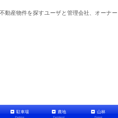
不動産物件を探すユーザと管理会社、オーナ
駐車場
農地
山林
Parking
Farmland
Forest