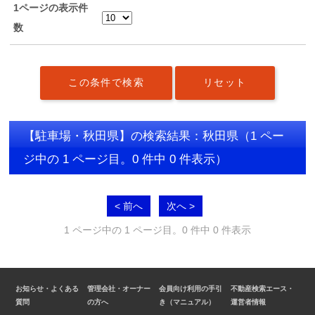
1ページの表示件
数
【駐車場・秋田県】の検索結果：秋田県
（1 ペー
ジ中の 1 ページ目。0 件中 0 件表示）
< 前へ
次へ >
1 ページ中の 1 ページ目。0 件中 0 件表示
お知らせ・よくある
管理会社・オーナー
会員向け利用の手引
不動産検索エース・
質問
の方へ
き（マニュアル）
運営者情報