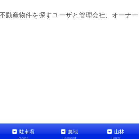
不動産物件を探すユーザと管理会社、オーナ
駐車場
農地
山林
Parking
Farmland
Forest